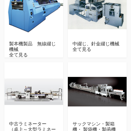
製本機製品 無線綴じ
中綴じ、針金綴じ機械
機械
全て見る
全て見る
中古ラミネーター
サックマシン・製箱
（卓上～大型ラミネー
機・ 製袋機・製函機