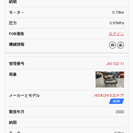
0.75kw
0.97MPa
ログイン
J61122-11
HITACHI 0.2LP-7T
NEW
2002