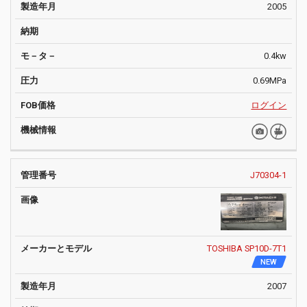
2005
0.4kw
0.69MPa
ログイン
J70304-1
TOSHIBA SP10D-7T1
NEW
2007