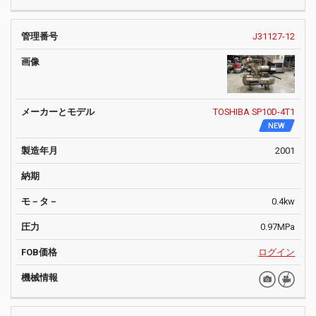
J31127-12
TOSHIBA SP10D-4T1
NEW
2001
0.4kw
0.97MPa
ログイン