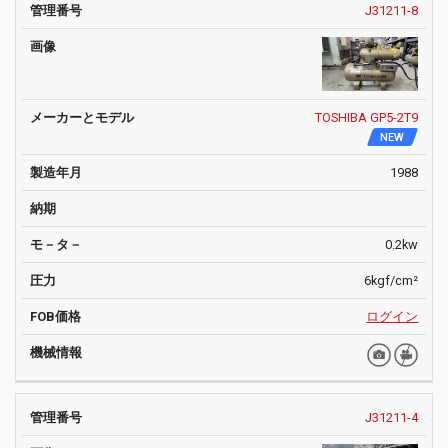
J31211-8
TOSHIBA GP5-2T9
NEW
1988
0.2kw
6kgf/cm²
ログイン
J31211-4