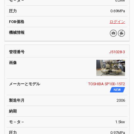
0.2kw
0.69MPa
ログイン
J51028-3
TOSHIBA SP10D-15T2
NEW
2006
1.5kw
0.97MPa