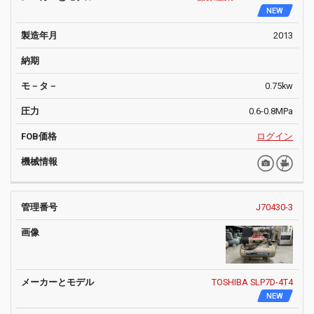
NEW
2013
0.75kw
0.6-0.8MPa
ログイン
J70430-3
TOSHIBA SLP7D-4T4
NEW