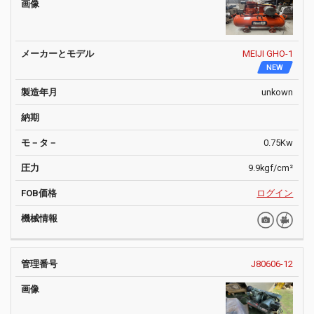
MEIJI GHO-1
NEW
unkown
0.75Kw
9.9kgf/cm²
ログイン
J80606-12