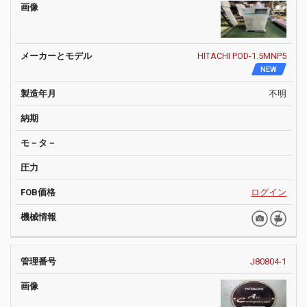
カ
製
管
ー
造
モ
機
理
画
と
年
納
－
圧
FOB
械
番
像
モ
月
期
タ
力
価格
情
HITACHI POD-1.5MNP5
号
デ
－
報
NEW
ル
不明
ログイン
J80804-1