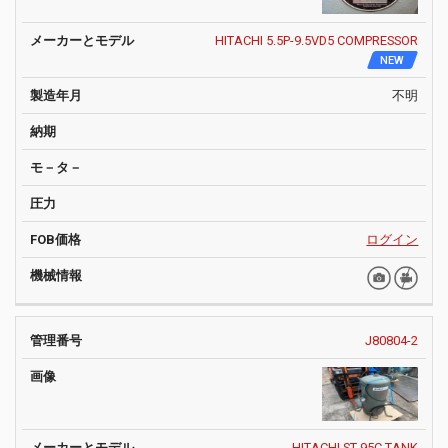
HITACHI 5.5P-9.5VD5 COMPRESSOR
NEW
不明
ログイン
J80804-2
HITACHI ST-95C TANK