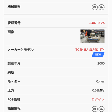
J40705-25
TOSHIBA SLP7D-4T4
NEW
2000
0.4kw
0.69MPa
ログイン