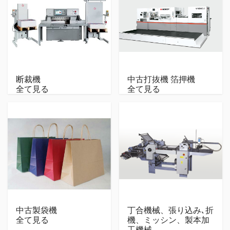
断裁機
中古打抜機 箔押機
全て見る
全て見る
中古製袋機
丁合機械、張り込み､折
全て見る
機、ミッシン、製本加
工機械