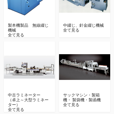
製本機製品 無線綴じ
中綴じ、針金綴じ機械
機械
全て見る
全て見る
中古ラミネーター
サックマシン・製箱
（卓上～大型ラミネー
機・ 製袋機・製函機
ター）
全て見る
全て見る