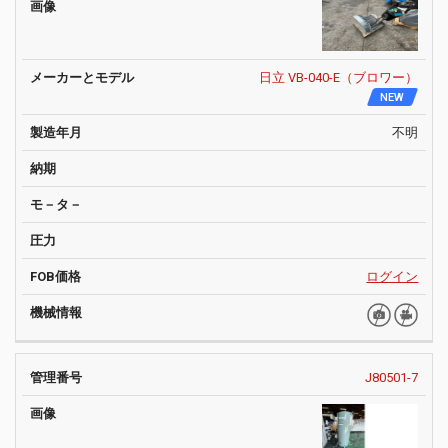
日立 VB-040-E（ブロワー）
NEW
不明
ログイン
J80501-7